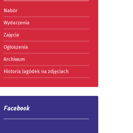
Nabór
Wydarzenia
Zajęcia
Ogłoszenia
Archiwum
Historia Jagódek na zdjęciach
Facebook