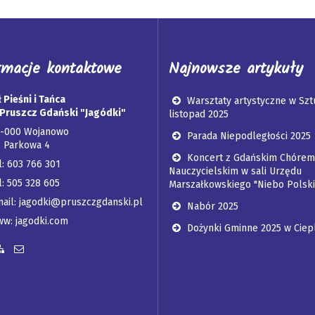
rmacje kontaktowe
Najnowsze artykuły
 Pieśni i Tańca
Warsztaty artystyczne w Szt
Pruszcz Gdański "Jagódki"
listopad 2025
3-000 Wojanowo
Parada Niepodległości 2025
. Parkowa 4
Koncert z Gdańskim Chórem
l: 603 766 301
Nauczycielskim w sali Urzędu
l: 505 328 605
Marszałkowskiego "Niebo Polski
ail: jagodki@pruszczgdanski.pl
Nabór 2025
w: jagodki.com
Dożynki Gminne 2025 w Ciep
yn Informacji Publicznej
za strona na Facebooku
Zobacz mapę strony
Wyślij email