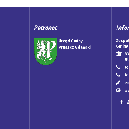
Patronat
Info
Zespół
Urząd Gminy
Gminy 
Pruszcz Gdański
8
ul
te
te
em
ww
Biulet
Nas