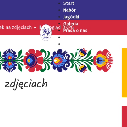
Start
Nabór
Jagódki
Galeria
ek na zdjęciach
II Przegląd DKPG
Prasa o nas
Nagrania
RODO
Kontakt
Youtube
 zdjęciach