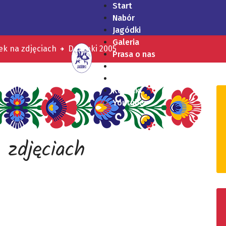
Start
Nabór
Jagódki
Galeria
ek na zdjęciach
Dożynki 2005
Prasa o nas
Nagrania
RODO
Kontakt
Youtube
 zdjęciach