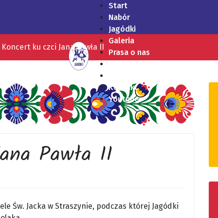
Start
Nabór
Jagódki
Galeria
Koncert ku czci Jana Pawła II
Prasa o nas
Nagrania
RODO
Kontakt
Youtube
Jana Pawła II
ele Św. Jacka w Straszynie, podczas której Jagódki
olaka.