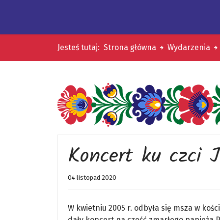
Jesteś tutaj:
Strona główna
Wydarzenia
Koncert ku czci 
04 listopad 2020
W kwietniu 2005 r. odbyła się msza w kości
dały koncert na cześć zmarłego papieża P