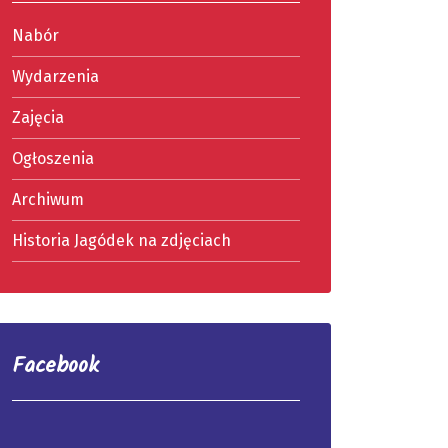
Nabór
Wydarzenia
Zajęcia
Ogłoszenia
Archiwum
Historia Jagódek na zdjęciach
Facebook