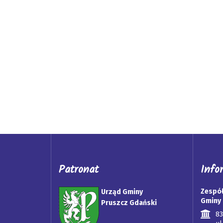
Patronat
Info
Zespół
Urząd Gminy
Gminy 
Pruszcz Gdański
8